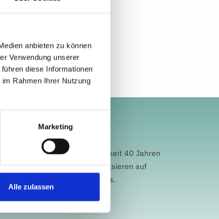
 Medien anbieten zu können
hrer Verwendung unserer
 führen diese Informationen
ie im Rahmen Ihrer Nutzung
Marketing
 LennardtundPartner, begleitet seit 40 Jahren
die Zukunft. Seine Strategien basieren auf
wickelten, praxiserprobten Tools.
Alle zulassen