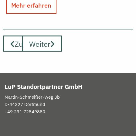
Mehr erfahren
Zurück
Weiter
LuP Standortpartner GmbH
Martin-
Schmeißer
-Weg 3b
D-
44227 Dortmund
+49 231 72549880