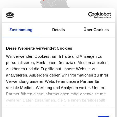
Organisationsvorschlag zur
Zustimmung
Details
Über Cookies
Gründung einer
Innovationsgesellschaft im Rahmen
Diese Webseite verwendet Cookies
des Wiederaufbaus des Ahrtals
Wir verwenden Cookies, um Inhalte und Anzeigen zu
personalisieren, Funktionen für soziale Medien anbieten
zu können und die Zugriffe auf unsere Website zu
Kreis Ahrweiler
analysieren. Außerdem geben wir Informationen zu Ihrer
Wilhelmstraße 24-30
Verwendung unserer Website an unsere Partner für
53474 Bad Neuenahr-Ahrweiler
soziale Medien, Werbung und Analysen weiter. Unsere
Partner führen diese Informationen möglicherweise mit
weiteren Daten zusammen, die Sie ihnen bereitgestellt
haben oder die sie im Rahmen Ihrer Nutzung der Dienste
Mehr erfahren
gesammelt haben.
Einwilligungsauswahl