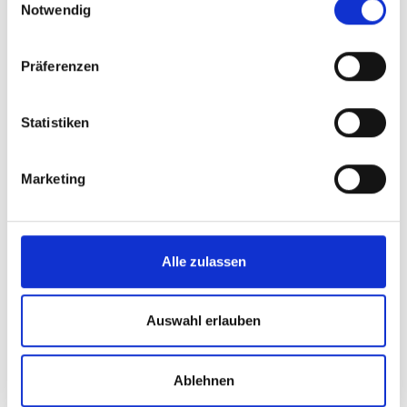
Notwendig
Präferenzen
Statistiken
Marketing
Alle zulassen
Auswahl erlauben
Konzept zu Strukturen städtischer
Gesellschaften im Bereich Wirtschaft
Ablehnen
der Landeshauptstadt Potsdam