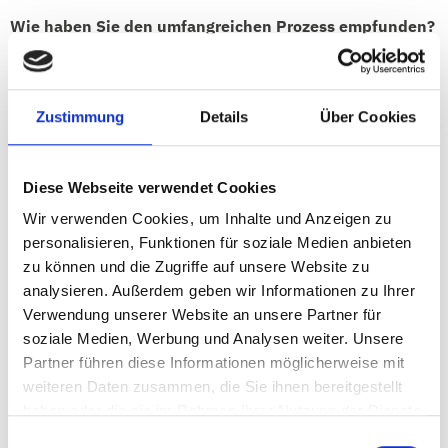
Wie haben Sie den umfangreichen Prozess empfunden?
Zunächst einmal schätze ich, wenn ein
Beratungsunternehmen kompetent ist und ich nicht
ständig zuliefern muss. Zwischen den Terminen haben Sie
Zustimmung
Details
Über Cookies
einfach unaufgeregt Ihre Arbeit gemacht. Und zum Schluss
ein sehr gutes Ergebnis abliefert. Das habe ich schon ganz
anders erlebt.
Diese Webseite verwendet Cookies
Was hat Sie beeindruckt?
Wir verwenden Cookies, um Inhalte und Anzeigen zu
Interessant war die genaue Analyse der
personalisieren, Funktionen für soziale Medien anbieten
Wirtschaftskompetenzen als Basis für die zukünftige
zu können und die Zugriffe auf unsere Website zu
Vergabe. Grundsätzlich wussten wir, wo der
analysieren. Außerdem geben wir Informationen zu Ihrer
Wirtschaftsstandort Illertissen wirtschaftlich stark sind,
Verwendung unserer Website an unsere Partner für
aber das Aufzeigen der detaillierten Zusammenhänge
soziale Medien, Werbung und Analysen weiter. Unsere
zwischen den Branchen hat uns unsere Wirtschaftsstruktur
Partner führen diese Informationen möglicherweise mit
nochmals im Detail gezeigt und Stärken und Schwächen
weiteren Daten zusammen, die Sie ihnen bereitgestellt
deutlich gemacht.
haben oder die sie im Rahmen Ihrer Nutzung der Dienste
gesammelt haben.
Einwilligungsauswahl