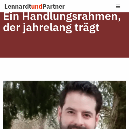
Lennardt
und
Partner
Ein Handlungsrahmen,
Zum
Inhalt
der jahrelang trägt
springen