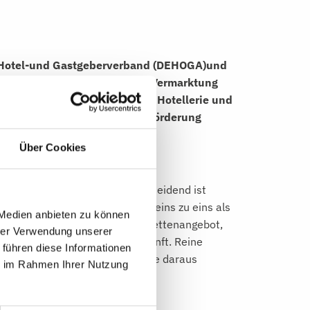
en Hotel-und Gastgeberverband (DEHOGA)und
 Verfechter einer gemeinsamen Vermarktung
 Strukturen. Nach den für die Hotellerie und
 Basis gezielter Wirtschaftsförderung
Über Cookies
astgeber essentiell. Mitentscheidend ist
einen Tourismusstandort nicht eins zu eins als
 Medien anbieten zu können
idealerweise ein spezielles Bettenangebot,
hrer Verwendung unserer
ongress und geeigneter Unterkunft. Reine
 führen diese Informationen
ategie der Destination und eine daraus
ie im Rahmen Ihrer Nutzung