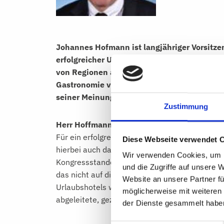
Johannes Hofmann ist langjähriger Vorsitz
erfolgreicher Unternehmer. Jahrelang war er
von Regionen auf Basis gezielter Wirtschaft
Gastronomie verheerenden Lockdowns ist die
seiner Meinung nach wichtiger denn je.
Zustimmung
Herr Hoffmann, sind Spitzen-Gastgeber die 
Für ein erfolgreiches Destinationsmarketing 
Diese Webseite verwendet 
hierbei auch das Zusammenspiel von Vermarktun
Wir verwenden Cookies, um I
Kongressstandort vermarkten, wenn mir angem
und die Zugriffe auf unsere 
das nicht auf die rein touristische Nutzung a
Website an unsere Partner fü
Urlaubshotels werden immer ein Problem mit w
möglicherweise mit weiteren
abgeleitete, gezielte Wirtschaftsförderung ma
der Dienste gesammelt habe