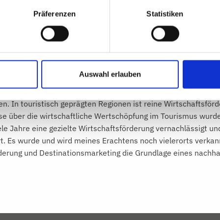
Wissen um Förderung und Unterstützung der Gastgeber, zum 
Präferenzen
Statistiken
bzw. arbeiten diese eng mit entsprechenden Kompetenzträ
ß ich: Das Wissen um die Förderung und Unterstützung der Ga
en Organisationen vorhanden sein und wird nicht ausgeschöpft
ach aufgestellt und müssen mit so manchem Handicap leben.
Auswahl erlauben
rderung nicht grundsätzlich eng mit dem Destinationsmark
hnell gewachsen. Lange war es den Kommunen überlassen, mit
n. In touristisch geprägten Regionen ist reine Wirtschaftsförde
e über die wirtschaftliche Wertschöpfung im Tourismus wurde 
ele Jahre eine gezielte Wirtschaftsförderung vernachlässigt 
t. Es wurde und wird meines Erachtens noch vielerorts verkann
rung und Destinationsmarketing die Grundlage eines nachhalti