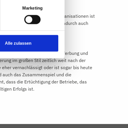
Beispiel zur Digitalisierung,
Marketing
gern zusammen?
stgeber in den Vermarktungsorganisationen ist
. Politisch organisierte und dadurch auch
Alle zulassen
eting verzahnt?
 Verkehrsvereinen vor Ort die Werbung und
rung im großen Stil zeitlich weit nach der
eher vernachlässigt oder ist sogar bis heute
und auch das Zusammenspiel und die
t, dass die Ertüchtigung der Betriebe, das
gen Erfolgs ist.