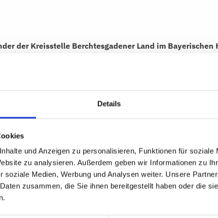
ender der Kreisstelle Berchtesgadener Land im Bayerisch
 im Stadtrat Bad Reichenhall engagiert. Er ist ein starker
sförderung und verurteilt Kirchturmdenken und ineffiziente
 Stärkung der Gastgeber durch eine Tourismusstrategie auf
Details
Grundlage für erfolgreiches Destinationsmarketing?
im gehobenen Tourismussegment sind hochklassige Hotels und G
Cookies
g und tatsächlicher Wirtschaftskraft. Ein Beispiel: Ich kann 
nhalte und Anzeigen zu personalisieren, Funktionen für soziale
essene Übernachtungsmöglichkeiten fehlen. Dazu brauche ich 
Website zu analysieren. Außerdem geben wir Informationen zu I
usgerichtet ist. Das heißt, eine gemeinsame Vermarktung von K
r soziale Medien, Werbung und Analysen weiter. Unsere Partner
enigen Tagen Verweildauer haben. Es ist somit die Gesamtstr
 Daten zusammen, die Sie ihnen bereitgestellt haben oder die s
ßgebend für den Erfolg.
n.