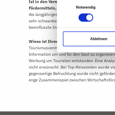
Ist in den Vermarktungsorganisationen das 
Einwilligungsauswahl
Notwendig
Fördermitteln, Ansiedlung etc. vorhanden 
Als langjähriges aktives DEHOGA-Mitglied wei
sehr schwankend. Das Know-how kann bei einig
beeinflusste Institutionen sind da eher schw
Ablehnen
Wieso ist Ihrer Meinung nach Wirtschaftsfö
Tourismusvermarktung ist unterschiedlich sc
Information um und für den Gast zu organisiere
Werbung um Touristen entstanden. Eine Analys
nicht erwünscht. Bei Top-Reisezielen wurde vi
gegenseitige Befruchtung wurde nicht geförder
enge Zusammenspiel zwischen Wirtschaftsförde