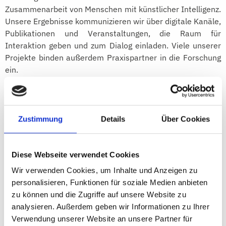
Zusammenarbeit von Menschen mit künstlicher Intelligenz.
Unsere Ergebnisse kommunizieren wir über digitale Kanäle,
Publikationen und Veranstaltungen, die Raum für
Interaktion geben und zum Dialog einladen. Viele unserer
Projekte binden außerdem Praxispartner in die Forschung
ein.
Sie haben zum Thema Digitalisierung in der Verwaltung
publiziert. Was können Landräte, Bürgermeister,
Zustimmung
Details
Über Cookies
Wirtschaftsförderer hier für ihre Praxis erfahren?
Diese Webseite verwendet Cookies
Den Fehler zu vermeiden, die Digitalisierung der
Verwaltung als eine rein technische Aufgabe zu behandeln.
Wir verwenden Cookies, um Inhalte und Anzeigen zu
Es reicht nicht, ein Antragsformular 1:1 ins Internet zu
personalisieren, Funktionen für soziale Medien anbieten
stellen. Verwaltungsdigitalisierung ist ein sozialer
zu können und die Zugriffe auf unsere Website zu
Transformationsprozess, bei dem sich Routinen in Recht
analysieren. Außerdem geben wir Informationen zu Ihrer
und Verwaltung ändern müssen. Es gibt keinen Schalter,
Verwendung unserer Website an unsere Partner für