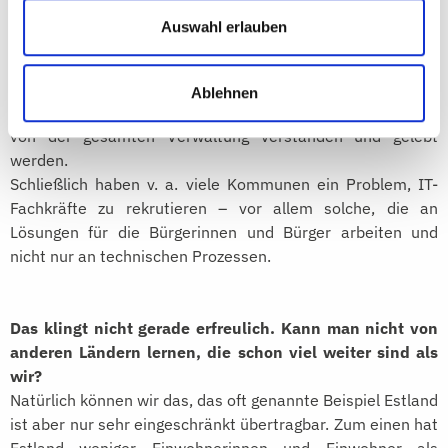
vielen Kommunen ist das Thema oft an einen
Auswahl erlauben
Digitalisierungsbeauftragten oder andere Stellen
ausgelagert, die von der praktischen Umsetzung
abgekoppelt sind. Digitalisierung muss als
Ablehnen
Querschnittsaufgabe aber an der Spitze verankert sein und
von der gesamten Verwaltung verstanden und gelebt
werden.
Schließlich haben v. a. viele Kommunen ein Problem, IT-
Fachkräfte zu rekrutieren – vor allem solche, die an
Lösungen für die Bürgerinnen und Bürger arbeiten und
nicht nur an technischen Prozessen.
Das klingt nicht gerade erfreulich. Kann man nicht von
anderen Ländern lernen, die schon viel weiter sind als
wir?
Natürlich können wir das, das oft genannte Beispiel Estland
ist aber nur sehr eingeschränkt übertragbar. Zum einen hat