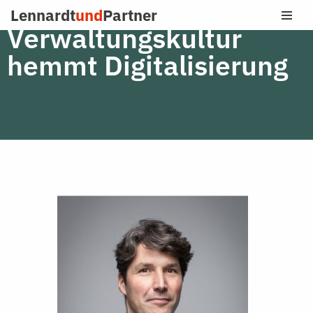
Lennardt
und
Partner
Verwaltungskultur
Zum
Inhalt
hemmt Digitalisierung
springen