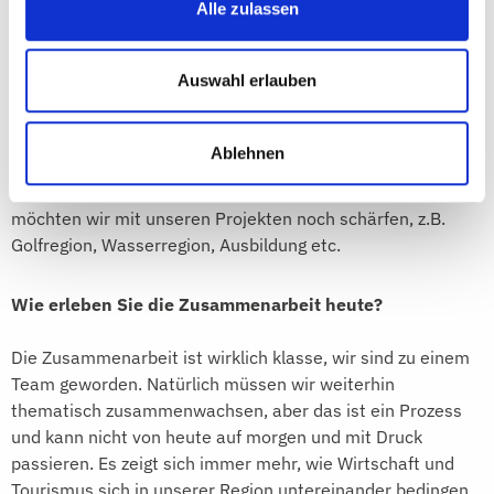
Vermarktung des Wirtschaftsstandorts Starnberg in
Alle zulassen
Richtung Zielgruppen Gäste und Unternehmer und
Fachkräfte?
Auswahl erlauben
Wir müssen uns immer fragen, passt das Projekt zu
unseren Werten. So haben wir von Anfang an sogenannte
Ablehnen
Alpha Projekte definiert. Das sind Projekte, wo wir für
unsere Region Spitzenleistungen definiert haben. Diese
möchten wir mit unseren Projekten noch schärfen, z.B.
Golfregion, Wasserregion, Ausbildung etc.
Wie erleben Sie die Zusammenarbeit heute?
Die Zusammenarbeit ist wirklich klasse, wir sind zu einem
Team geworden. Natürlich müssen wir weiterhin
thematisch zusammenwachsen, aber das ist ein Prozess
und kann nicht von heute auf morgen und mit Druck
passieren. Es zeigt sich immer mehr, wie Wirtschaft und
Tourismus sich in unserer Region untereinander bedingen.