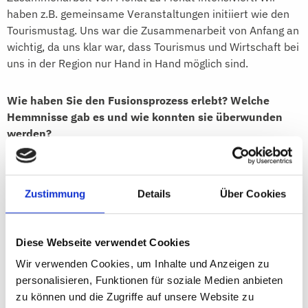
haben z.B. gemeinsame Veranstaltungen initiiert wie den
Tourismustag. Uns war die Zusammenarbeit von Anfang an
wichtig, da uns klar war, dass Tourismus und Wirtschaft bei
uns in der Region nur Hand in Hand möglich sind.
Wie haben Sie den Fusionsprozess erlebt? Welche
Hemmnisse gab es und wie konnten sie überwunden
werden?
Das Jahr der Zusammenführung kann man nur als
spannend bezeichnen. Die erste Idee war da, dann ging es
Zustimmung
Details
Über Cookies
aber um die Ausarbeitung eines Konzeptes, die
Einbeziehung der Gremien, die Erstellung eines
Finanzierungskonzeptes, die rechtliche Begutachtung der
Diese Webseite verwendet Cookies
Fusion. Das war wirklich herausfordernd. Entscheidend für
Wir verwenden Cookies, um Inhalte und Anzeigen zu
den Erfolg war, dass wir alle Player bei dem Prozess
personalisieren, Funktionen für soziale Medien anbieten
mitgenommen haben, wir haben in allen Räten der
zu können und die Zugriffe auf unsere Website zu
beteiligten Kommunen vorgesprochen, haben alle