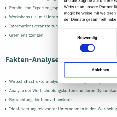
und die Zugriffe auf unsere 
Website an unsere Partner fü
Persönliche Expertengespräche
möglicherweise mit weiteren
Workshops u.a. mit Unternehmen und regionalen Akteur
der Dienste gesammelt habe
Informationsveranstaltung für Unternehmen
Einwilligungsauswahl
Gremiensitzungen
Notwendig
Fakten-Analyse
Ablehnen
Wirtschaftsstrukturanalyse der ITAS-Region insgesamt u
Analyse der Wertschöpfungsketten und deren Dynamike
Betrachtung der Innovationskraft
Identifizierung relevanter Unternehmen in den Wertsch