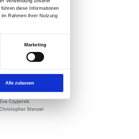
hrer Verwendung unserer
Straße der Nationen 25
 führen diese Informationen
09111 Chemnitz
ie im Rahmen Ihrer Nutzung
Laufzeit
01/2024 – 12/2024
Marketing
Projektverantwortliche
Dr. Thomas Birner
Anna Grütering
Alle zulassen
Projektmitarbeiter:innen
Eva Czyperek
Christopher Stenzel