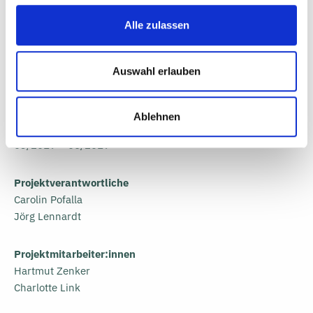
Auftraggeber
Alle zulassen
Forum Thüringer Wald e.V.
Cornelia Grimm
Auswahl erlauben
Bahnhofstraße 4-8
98527 Suhl
Ablehnen
Laufzeit
03/2019 – 06/2019
Projektverantwortliche
Carolin Pofalla
Jörg Lennardt
Projektmitarbeiter:innen
Hartmut Zenker
Charlotte Link