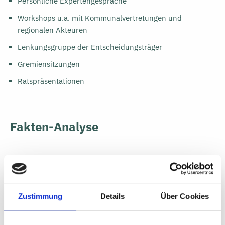
Persönliche Expertengespräche
Workshops u.a. mit Kommunalvertretungen und
regionalen Akteuren
Lenkungsgruppe der Entscheidungsträger
Gremiensitzungen
Ratspräsentationen
Fakten-Analyse
Vergleich von circa 70 sozioökonomischen
Standortfaktoren
Untersuchung von Branchenzusammenhängen und
Zustimmung
Details
Über Cookies
Ableitung von wirtschaftlichen Kompetenzfeldern
Betrachtung der Innovationskraft (Fachkräfte,