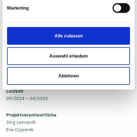
Marketing
Alle zulassen
Auftraggeber
Stadt Radevormwald
Auswahl erlauben
Burkhard Klein
Hohenfuhrstraße 13
42477 Radevormwald
Ablehnen
Laufzeit
09/2024 – 04/2025
Projektverantwortliche
Jörg Lennardt
Eva Czyperek