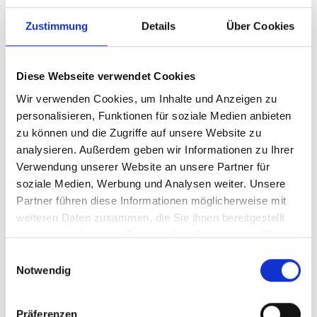
Zustimmung
Details
Über Cookies
Diese Webseite verwendet Cookies
Wir verwenden Cookies, um Inhalte und Anzeigen zu
personalisieren, Funktionen für soziale Medien anbieten
zu können und die Zugriffe auf unsere Website zu
analysieren. Außerdem geben wir Informationen zu Ihrer
Verwendung unserer Website an unsere Partner für
soziale Medien, Werbung und Analysen weiter. Unsere
Partner führen diese Informationen möglicherweise mit
weiteren Daten zusammen, die Sie ihnen bereitgestellt
haben oder die sie im Rahmen Ihrer Nutzung der Dienste
gesammelt haben.
Einwilligungsauswahl
Notwendig
Auftraggeber
Stadt Gunzenhausen
Matthias Hörr
Präferenzen