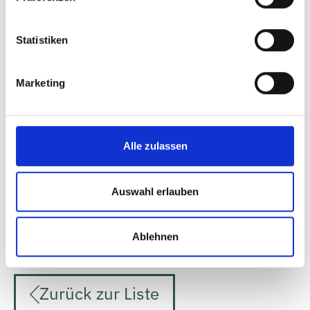
Marktplatz 23
91710 Gunzenhausen
Statistiken
Laufzeit
12/2022 – 06/2023
Marketing
Projektverantwortliche
Dr. Thomas Birner
Doris Goossens
Alle zulassen
Projektmitarbeiter:innen
Auswahl erlauben
Christopher Stenzel
Hartmut Zenker
Ablehnen
Zurück zur Liste