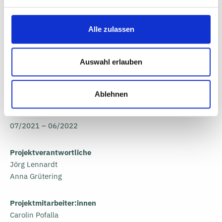
Auftraggeber
Alle zulassen
Stadt Walsrode
Abteilung Stadtentwicklung
Auswahl erlauben
Jan-Niklas Austen
Lange Str. 22
29664 Walsrode
Ablehnen
Laufzeit
07/2021 – 06/2022
Projektverantwortliche
Jörg Lennardt
Anna Grütering
Projektmitarbeiter:innen
Carolin Pofalla