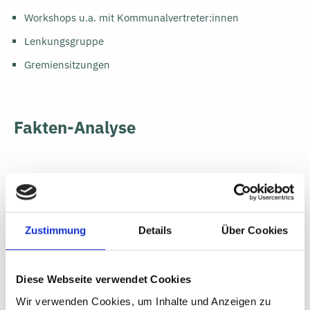
Workshops u.a. mit Kommunalvertreter:innen
Lenkungsgruppe
Gremiensitzungen
Fakten-Analyse
Bewertung der momentanen und zukünftigen Qualität
der Gewerbeflächensituation
Ableitung der Gewerbeflächenbedarfe
Zustimmung
Details
Über Cookies
Betrachtung der Unternehmen in den Bestandsgebieten
Analyse gewerbeflächenrelevanter Standortfaktoren
Diese Webseite verwendet Cookies
Untersuchung von Branchenzusammenhängen und
Wir verwenden Cookies, um Inhalte und Anzeigen zu
Ableitung von wirtschaftlichen Kompetenzfeldern