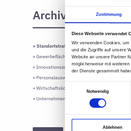
Archiv Kundenst
Zustimmung
Diese Webseite verwendet 
Wir verwenden Cookies, um I
»
Standortstrategie
und die Zugriffe auf unsere 
»
Gewerbeflächen
Website an unsere Partner fü
möglicherweise mit weiteren
»
Innovationszentren
der Dienste gesammelt habe
»
Personalauswahl
Einwilligungsauswahl
»
Wirtschaftslichkeitsberechnungen
Notwendig
»
Unternehmensbefragungen
Ablehnen