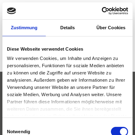
Lennardt
und
Partner
Zum
Inhalt
Zustimmung
Details
Über Cookies
springen
Diese Webseite verwendet Cookies
Wir verwenden Cookies, um Inhalte und Anzeigen zu
personalisieren, Funktionen für soziale Medien anbieten
zu können und die Zugriffe auf unsere Website zu
analysieren. Außerdem geben wir Informationen zu Ihrer
LuP Standortpartner GmbH
Verwendung unserer Website an unsere Partner für
soziale Medien, Werbung und Analysen weiter. Unsere
Martin-
Schmeißer
-Weg 3b
Partner führen diese Informationen möglicherweise mit
D-
44227 Dortmund
weiteren Daten zusammen, die Sie ihnen bereitgestellt
+49 231 72549880
haben oder die sie im Rahmen Ihrer Nutzung der Dienste
gesammelt haben.
Einwilligungsauswahl
Notwendig